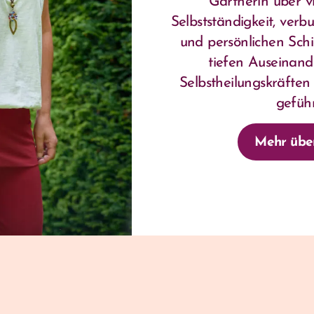
Gärtnerin über v
Selbstständigkeit, verb
und persönlichen Schi
tiefen Auseinand
Selbstheilungskräfte
gefüh
Mehr übe