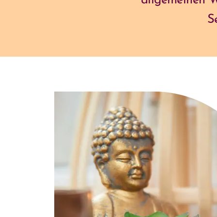
allgemeinen W
S