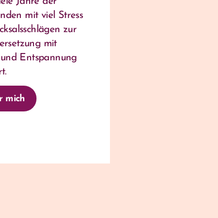
iele Jahre der
unden mit viel Stress
cksalsschlägen zur
ersetzung mit
n und Entspannung
rt.
r mich